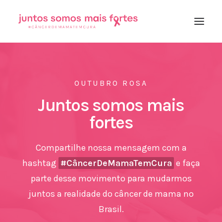
Início
OUTUBRO ROSA
Importância
Juntos somos mais
Sobre o movimento
fortes
Matérias verificadas
Compartilhe nossa mensagem com a
hashtag
#CâncerDeMamaTemCura
e faça
parte desse movimento para mudarmos
juntos a realidade do câncer de mama no
Brasil.