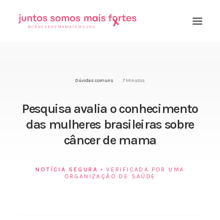
Início
Dúvidas comuns
7 Minutos
Importância
Sobre o movimento
Pesquisa avalia o conhecimento
das mulheres brasileiras sobre
Matérias verificadas
câncer de mama
NOTÍCIA SEGURA
• VERIFICADA POR UMA
ORGANIZAÇÃO DE SAÚDE