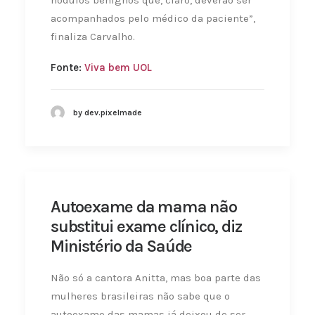
nódulos benignos que, claro, deverão ser
acompanhados pelo médico da paciente”,
finaliza Carvalho.
Fonte:
Viva bem UOL
by dev.pixelmade
Autoexame da mama não
substitui exame clínico, diz
Ministério da Saúde
Não só a cantora Anitta, mas boa parte das
mulheres brasileiras não sabe que o
autoexame das mamas já deixou de ser