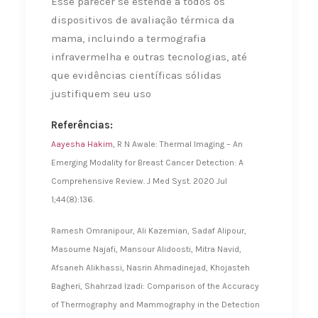
Esse parecer se estende a todos os
dispositivos de avaliação térmica da
mama, incluindo a termografia
infravermelha e outras tecnologias, até
que evidências científicas sólidas
justifiquem seu uso
Referências:
Aayesha Hakim
, R N Awale: Thermal Imaging – An
Emerging Modality for Breast Cancer Detection: A
Comprehensive Review. J Med Syst. 2020 Jul
1;44(8):136.
Ramesh Omranipour, Ali Kazemian, Sadaf Alipour,
Masoume Najafi, Mansour Alidoosti, Mitra Navid,
Afsaneh Alikhassi, Nasrin Ahmadinejad, Khojasteh
Bagheri, Shahrzad Izadi: Comparison of the Accuracy
of Thermography and Mammography in the Detection